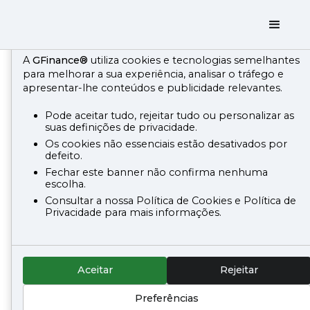
Utiliazação de Cookies
A
GFinance®
utiliza cookies e tecnologias semelhantes
para melhorar a sua experiência, analisar o tráfego e
apresentar-lhe conteúdos e publicidade relevantes.
Empresa
Pode aceitar tudo, rejeitar tudo ou personalizar as
suas definições de privacidade.
Particular
Os cookies não essenciais estão desativados por
defeito.
Fechar este banner não confirma nenhuma
Bem-Vindo
escolha.
Consultar a nossa Política de Cookies e Política de
Empresa
*
Privacidade para mais informações.
O seu comercial - G Finance
Aceitar
Rejeitar
Preferências