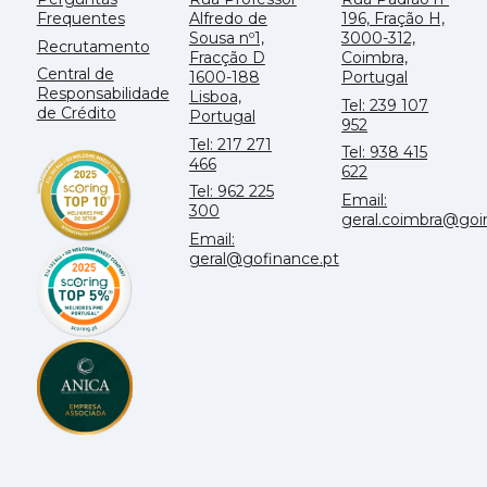
Frequentes
Alfredo de
196, Fração H,
Sousa nº1,
3000-312,
Recrutamento
Fracção D
Coimbra,
Central de
1600-188
Portugal
Responsabilidade
Lisboa,
Tel: 239 107
de Crédito
Portugal
952
Tel: 217 271
Tel: 938 415
466
622
Tel: 962 225
Email:
300
geral.coimbra@go
Email:
geral@gofinance.pt