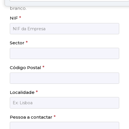
Caso não saiba ou não tenha comercial, deixe em
branco.
NIF
*
Sector
*
Código Postal
*
Localidade
*
Pessoa a contactar
*