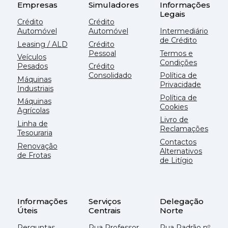
Empresas
Simuladores
Informações
Legais
Crédito
Crédito
Automóvel
Automóvel
Intermediário
de Crédito
Leasing / ALD
Crédito
Pessoal
Termos e
Veículos
Condições
Pesados
Crédito
Consolidado
Política de
Máquinas
Privacidade
Industriais
Política de
Máquinas
Cookies
Agrícolas
Livro de
Linha de
Reclamações
Tesouraria
Contactos
Renovação
Alternativos
de Frotas
de Litígio
Informações
Serviços
Delegação
Úteis
Centrais
Norte
Perguntas
Rua Professor
Rua Padrão nº