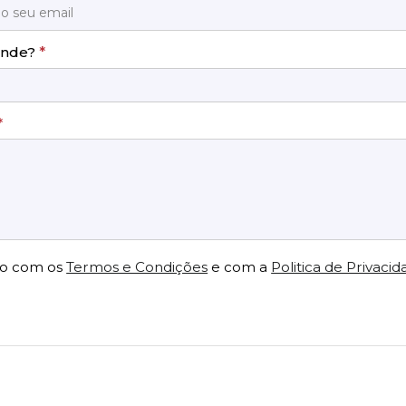
ende?
*
*
o com os
Termos e Condições
e com a
Politica de Privaci