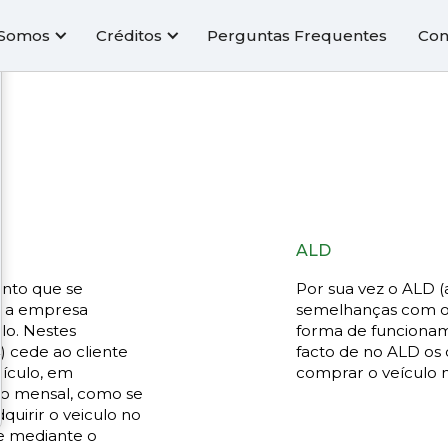
Somos
Créditos
Perguntas Frequentes
Con
ALD
ento que se
Por sua vez o ALD 
e, a empresa
semelhanças com os 
lo. Nestes
forma de funcionam
a) cede ao cliente
facto de no ALD os
eículo, em
comprar o veículo n
ão mensal, como se
quirir o veiculo no
 e mediante o