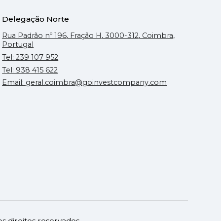
Delegação Norte
Rua Padrão nº 196, Fração H, 3000-312, Coimbra,
Portugal
Tel: 239 107 952
Tel: 938 415 622
Email: geral.coimbra@goinvestcompany.com
 direitos reservados.