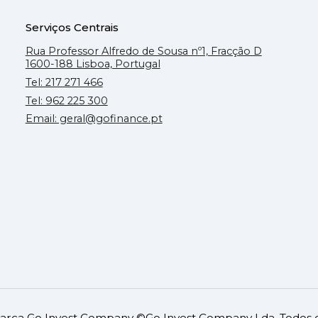
Serviços Centrais
Rua Professor Alfredo de Sousa nº1, Fracção D
1600-188 Lisboa, Portugal
Tel: 217 271 466
Tel: 962 225 300
Email: geral@gofinance.pt
rca Go Invest Company ©Go Invest Company Lda. Todos os