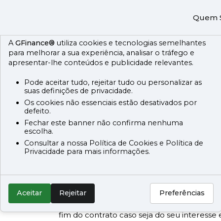
Utiliazação de Cookies
Quem 
A
GFinance®
utiliza cookies e tecnologias semelhantes
para melhorar a sua experiência, analisar o tráfego e
apresentar-lhe conteúdos e publicidade relevantes.
Leasing e ALD
Pode aceitar tudo, rejeitar tudo ou personalizar as
suas definições de privacidade.
Os cookies não essenciais estão desativados por
defeito.
Fechar este banner não confirma nenhuma
Leasing
escolha.
O leasing é uma modalidade de financiam
Consultar a nossa Política de Cookies e Política de
Privacidade para mais informações.
caracteriza pela a entidade que a conced
locadora, ficar com a propriedade do veícu
contratos “a instituição de crédito (locador
(locatário) a utilização temporária de um v
Aceitar
Rejeitar
Preferências
contrapartida o cliente paga uma prestaç
fosse uma renda, que permite ao cliente ad
fim do contrato caso seja do seu interesse