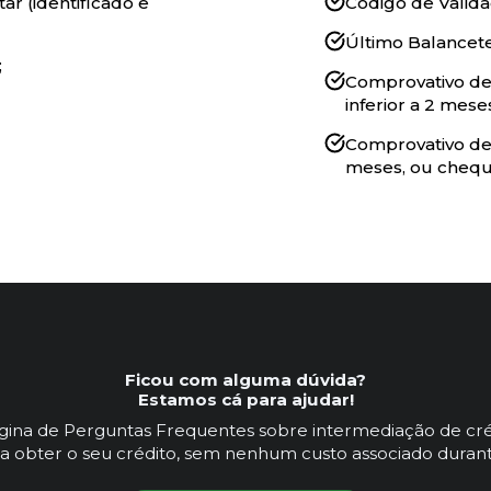
ar (identificado e
Código de Valida
Último Balancete
;
Comprovativo de
inferior a 2 mese
Comprovativo de 
meses, ou cheq
Ficou com alguma dúvida?
Estamos cá para ajudar!
ágina de Perguntas Frequentes sobre intermediação de cré
a obter o seu crédito, sem nenhum custo associado durant