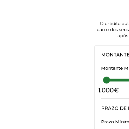
O crédito au
carro dos seu
após 
MONTANT
Montante M
1.000
€
PRAZO DE 
Prazo Míni