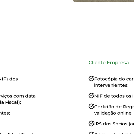
Cliente Empresa
NIF) dos
Fotocópia do car
intervenientes;
rviços com data
NIF de todos os i
a Fiscal);
Certidão de Regi
ntes;
validação online;
IRS dos Sócios (a