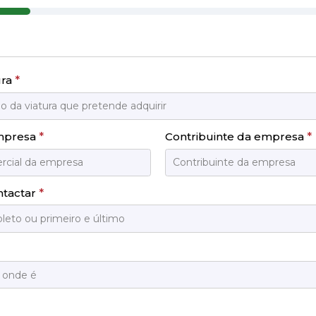
ura
*
mpresa
*
Contribuinte da empresa
*
ntactar
*