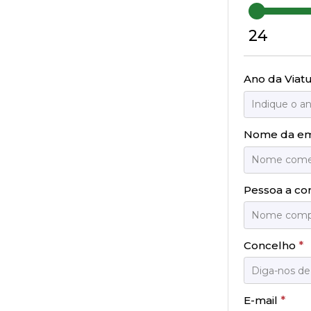
24
Ano da Viat
Nome da e
Pessoa a co
Concelho
*
E-mail
*