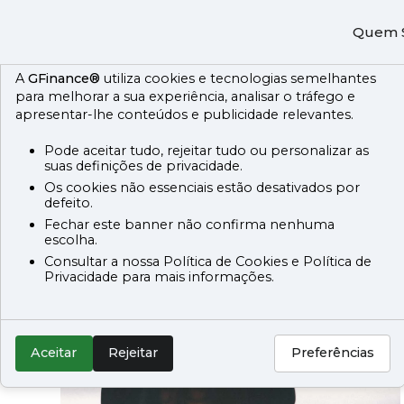
Utiliazação de Cookies
Quem 
A
GFinance®
utiliza cookies e tecnologias semelhantes
para melhorar a sua experiência, analisar o tráfego e
apresentar-lhe conteúdos e publicidade relevantes.
A escolha certa pa
Pode aceitar tudo, rejeitar tudo ou personalizar as
suas definições de privacidade.
Os cookies não essenciais estão desativados por
realizar os seus so
defeito.
Fechar este banner não confirma nenhuma
escolha.
Com o nosso crédito automóvel pode adquirir nova
Consultar a nossa Política de Cookies e Política de
empresa. Ter um carro é agora mais fácil. Escolha
Privacidade para mais informações.
Simular
Aceitar
Rejeitar
Preferências