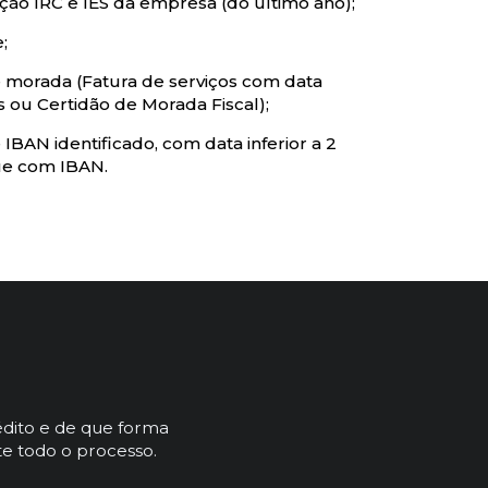
ção IRC e IES da empresa (do último ano);
;
 morada (Fatura de serviços com data
s ou Certidão de Morada Fiscal);
IBAN identificado, com data inferior a 2
ue com IBAN.
dito e de que forma
e todo o processo.