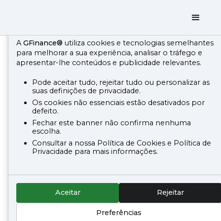
Utiliazação de Cookies
A
GFinance®
utiliza cookies e tecnologias semelhantes
para melhorar a sua experiência, analisar o tráfego e
apresentar-lhe conteúdos e publicidade relevantes.
Política de
Pode aceitar tudo, rejeitar tudo ou personalizar as
Cookies
suas definições de privacidade.
Os cookies não essenciais estão desativados por
defeito.
O que são Cookies?
Fechar este banner não confirma nenhuma
escolha.
“Cookies” são pequenos ficheiros de texto que
Consultar a nossa Política de Cookies e Política de
Privacidade para mais informações.
são armazenadas no computador do utilizador
através do navegador/browser. A utilização de
cookies ajuda o site a reconhecer o seu
dispositivo na próxima vez que o utilizador o visita.
Aceitar
Rejeitar
Servem para ajudar a determinar a utilidade,
Preferências
interesse e o número de utilizações dos websites,