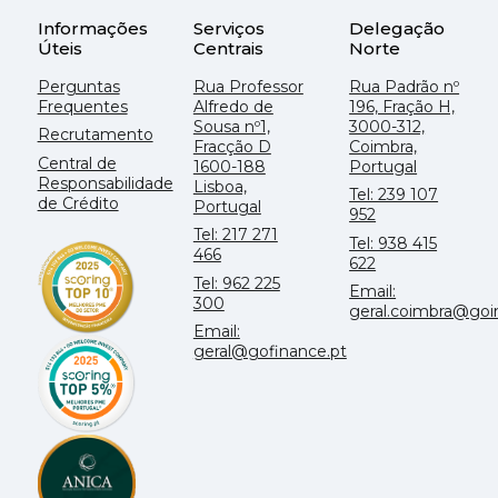
Informações
Serviços
Delegação
Úteis
Centrais
Norte
Perguntas
Rua Professor
Rua Padrão nº
Frequentes
Alfredo de
196, Fração H,
Sousa nº1,
3000-312,
Recrutamento
Fracção D
Coimbra,
Central de
1600-188
Portugal
Responsabilidade
Lisboa,
Tel: 239 107
de Crédito
Portugal
952
Tel: 217 271
Tel: 938 415
466
622
Tel: 962 225
Email:
300
geral.coimbra@go
Email:
geral@gofinance.pt