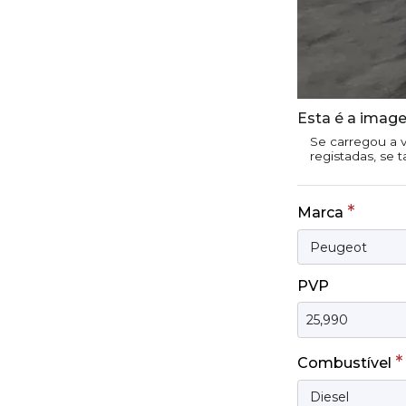
Esta é a image
Se carregou a v
registadas, se 
*
Marca
PVP
*
Combustível