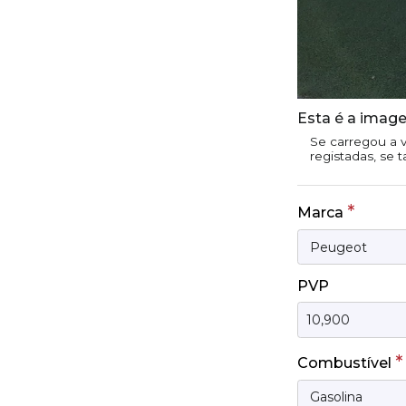
Esta é a image
Se carregou a v
registadas, se 
*
Marca
PVP
*
Combustível