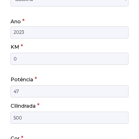
*
Ano
*
KM
*
Potência
*
Cilindrada
*
Cor