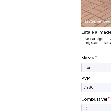
Esta é a image
Se carregou a v
registadas, se 
*
Marca
PVP
*
Combustível