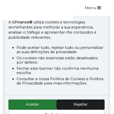
Utiliazação de Cookies
Menu
A
GFinance®
utiliza cookies e tecnologias
semelhantes para melhorar a sua experiência,
analisar o tráfego e apresentar-lhe conteúdos e
publicidade relevantes.
Pode aceitar tudo, rejeitar tudo ou personalizar
as suas definições de privacidade.
1
/
7
Os cookies não essenciais estão desativados
por defeito.
Cliente Particular
Fechar este banner não confirma nenhuma
escolha.
Identificação
Consultar a nossa Política de Cookies e Política
de Privacidade para mais informações.
Nome do Comercial
*
Aceitar
Rejeitar
Email do comercial
*